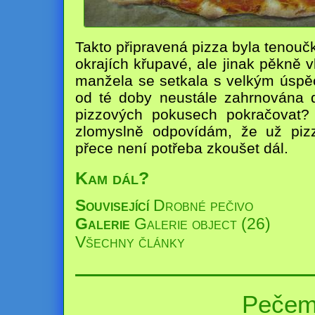
Takto připravená pizza byla tenoučká
okrajích křupavé, ale jinak pěkně 
manžela se setkala s velkým úspě
od té doby neustále zahrnována 
pizzových pokusech pokračovat? 
zlomyslně odpovídám, že už piz
přece není potřeba zkoušet dál.
Kam dál?
Související
Drobné pečivo
Galerie
Galerie object (26)
Všechny články
Pečem