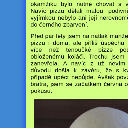
okamžiku bylo nutné chovat s 
Navíc pizzu dělali malou, podivn
vyjímkou nebylo ani její nerovnom
do černého zbarvení.
Před pár lety jsem na nátlak manže
pizzu i doma, ale příliš úspěchu 
více než tenoučké pizze po
obloženému koláči. Trochu jsem p
zanevřela. A navíc z už nevím
důvodu došla k závěru, že s 
případě upéct nepůjde. Avšak po
bratra, jsem se začátkem června o
pokusu.