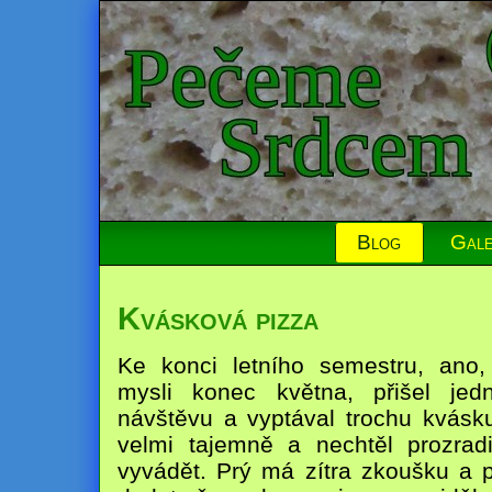
Blog
Gale
Kvásková pizza
Ke konci letního semestru, an
mysli konec května, přišel je
návštěvu a vyptával trochu kvásku
velmi tajemně a nechtěl prozrad
vyvádět. Prý má zítra zkoušku a p