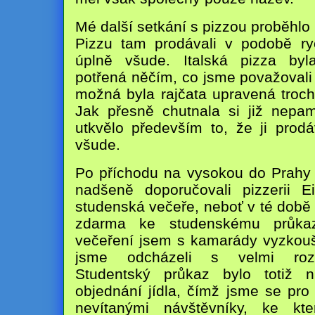
Mé další setkání s pizzou proběhlo n
Pizzu tam prodávali v podobě ry
úplně všude. Italská pizza byl
potřená něčím, co jsme považovali 
možná byla rajčata upravená troc
Jak přesně chutnala si již nepam
utkvělo především to, že ji prodá
všude.
Po příchodu na vysokou do Prahy m
nadšeně doporučovali pizzerii Ein
studenská večeře, neboť v té době 
zdarma ke studenskému průka
večeření jsem s kamarády vyzkouš
jsme odcházeli s velmi roz
Studentský průkaz bylo totiž nu
objednání jídla, čímž jsme se pro 
nevítanými návštěvníky, ke k