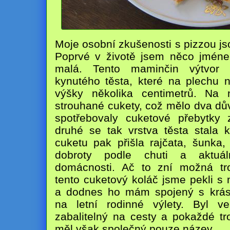
Moje osobní zkušenosti s pizzou js
Poprvé v životě jsem něco jméne
malá. Tento maminčin výtvor s
kynutého těsta, které na plechu 
výšky několika centimetrů. Na 
strouhané cukety, což mělo dva dů
spotřebovaly cuketové přebytky
druhé se tak vrstva těsta stala 
cuketu pak přišla rajčata, šunka, 
dobroty podle chuti a aktuál
domácnosti. Ač to zní možná tro
tento cuketový koláč jsme pekli s
a dodnes ho mám spojený s krá
na letní rodinné výlety. Byl ve
zabalitelný na cesty a pokaždé tr
měl však společný pouze název.