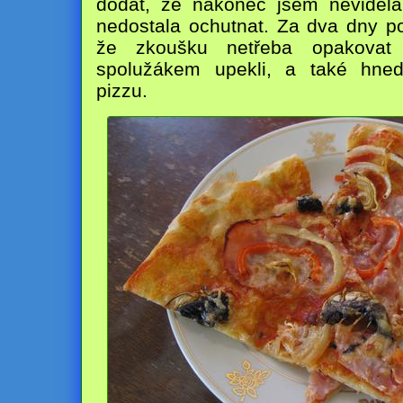
dodat, že nakonec jsem neviděla
nedostala ochutnat. Za dva dny po
že zkoušku netřeba opakova
spolužákem upekli, a také hned 
pizzu.