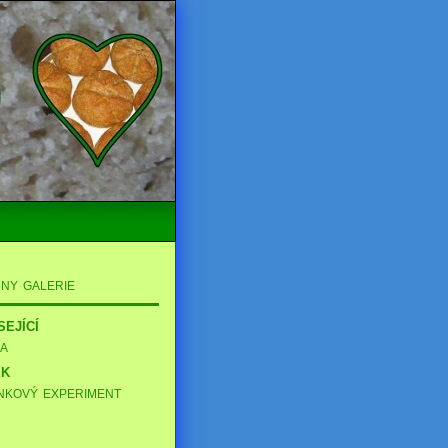
ny galerie
ející
a
k
nkový experiment