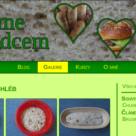
Blog
Galerie
Kurzy
O mně
chléb
Všech
Souvis
Chleb
Článe
Brusi