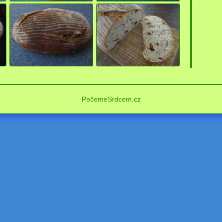
PečemeSrdcem.cz